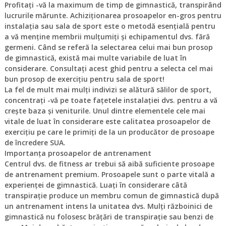
Profitați -vă la maximum de timp de gimnastică, transpirând
lucrurile mărunte. Achiziționarea prosoapelor en-gros pentru
instalația sau sala de sport este o metodă esențială pentru
a vă menține membrii mulțumiți și echipamentul dvs. fără
germeni. Când se referă la selectarea celui mai bun prosop
de gimnastică, există mai multe variabile de luat în
considerare. Consultați acest ghid pentru a selecta cel mai
bun prosop de exercițiu pentru sala de sport!
La fel de mult mai mulți indivizi se alătură sălilor de sport,
concentrați -vă pe toate fațetele instalației dvs. pentru a vă
crește baza și veniturile. Unul dintre elementele cele mai
vitale de luat în considerare este calitatea prosoapelor de
exercițiu pe care le primiți de la un producător de prosoape
de încredere SUA.
Importanța prosoapelor de antrenament
Centrul dvs. de fitness ar trebui să aibă suficiente prosoape
de antrenament premium. Prosoapele sunt o parte vitală a
experienței de gimnastică. Luați în considerare câtă
transpirație produce un membru comun de gimnastică după
un antrenament intens la unitatea dvs. Mulți războinici de
gimnastică nu folosesc brățări de transpirație sau benzi de