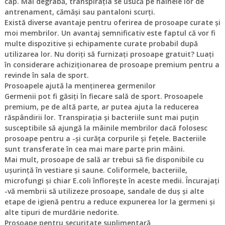
cap. Mai degrabă, transpirația se usucă pe hainele lor de
antrenament, cămăși sau pantaloni scurți.
Există diverse avantaje pentru oferirea de prosoape curate și
moi membrilor. Un avantaj semnificativ este faptul că vor fi
multe dispozitive și echipamente curate probabil după
utilizarea lor. Nu doriți să furnizați prosoape gratuit? Luați
în considerare achiziționarea de prosoape premium pentru a
revinde în sala de sport.
Prosoapele ajută la menținerea germenilor
Germenii pot fi găsiți în fiecare sală de sport. Prosoapele
premium, pe de altă parte, ar putea ajuta la reducerea
răspândirii lor. Transpirația și bacteriile sunt mai puțin
susceptibile să ajungă la mâinile membrilor dacă folosesc
prosoape pentru a -și curăța corpurile și fețele. Bacteriile
sunt transferate în cea mai mare parte prin mâini.
Mai mult, prosoape de sală ar trebui să fie disponibile cu
ușurință în vestiare și saune. Coliformele, bacteriile,
microfungi și chiar E.coli înflorește în aceste medii. Încurajați
-vă membrii să utilizeze prosoape, sandale de duș și alte
etape de igienă pentru a reduce expunerea lor la germeni și
alte tipuri de murdărie nedorite.
Prosoape pentru securitate suplimentară