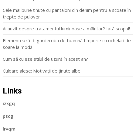
Cele mai bune ținute cu pantaloni din denim pentru a scoate în
trepte de pulover
Ai auzit despre tratamentul luminoase a mâinilor? Iată scopul!
Elementează -ți garderoba de toamnă timpurie cu ochelari de
soare la modă
Cum să cuieze stilul de uzură în acest an?
Culoare alese: Motivații de ținute albe
Links
izxgq
pscgi
lrvqm