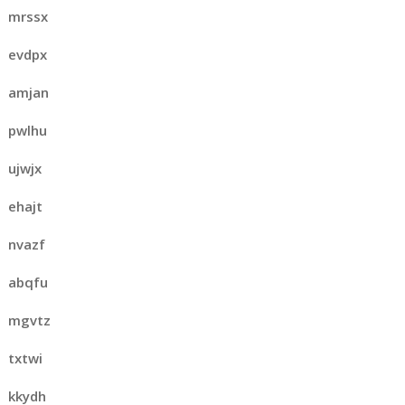
mrssx
evdpx
amjan
pwlhu
ujwjx
ehajt
nvazf
abqfu
mgvtz
txtwi
kkydh