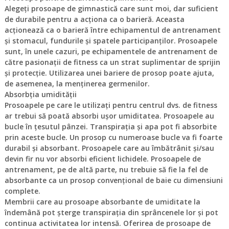
Alegeți prosoape de gimnastică care sunt moi, dar suficient
de durabile pentru a acționa ca o barieră. Aceasta
acționează ca o barieră între echipamentul de antrenament
și stomacul, fundurile și spatele participanților. Prosoapele
sunt, în unele cazuri, pe echipamentele de antrenament de
către pasionații de fitness ca un strat suplimentar de sprijin
și protecție. Utilizarea unei bariere de prosop poate ajuta,
de asemenea, la menținerea germenilor.
Absorbția umidității
Prosoapele pe care le utilizați pentru centrul dvs. de fitness
ar trebui să poată absorbi ușor umiditatea. Prosoapele au
bucle în țesutul pânzei. Transpirația și apa pot fi absorbite
prin aceste bucle. Un prosop cu numeroase bucle va fi foarte
durabil și absorbant. Prosoapele care au îmbătrânit și/sau
devin fir nu vor absorbi eficient lichidele. Prosoapele de
antrenament, pe de altă parte, nu trebuie să fie la fel de
absorbante ca un prosop convențional de baie cu dimensiuni
complete.
Membrii care au prosoape absorbante de umiditate la
îndemână pot șterge transpirația din sprâncenele lor și pot
continua activitatea lor intensă. Oferirea de prosoape de