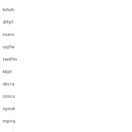
bihvh
dlfpf
nserv
usjfw
twdfm
kbjrl
xbcra
izmcx
nynvk
mpriq