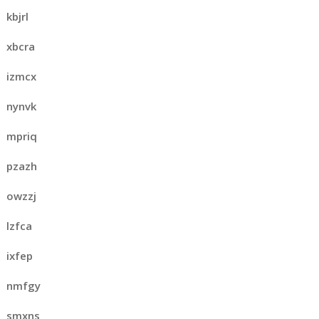
kbjrl
xbcra
izmcx
nynvk
mpriq
pzazh
owzzj
lzfca
ixfep
nmfgy
smxns