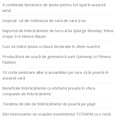
4 combinații fantastice de ținute pentru tot tipul în această
iarnă
Inspirați -vă din Indonezia de vară de vară și nu
Raportul de îmbrăcăminte de lucru al lui Splurge Monday: Khloe
Crepe 3/4-Sleeve Blazer
Cum să stilezi ținuta cu bluză declarație în zilele noastre
Producătorii de uzură de gimnastică sunt Gateway to Fitness
Fashion
10 rochii uimitoare albe și ansambluri pe care să le poarte în
această vară
Beneficiile îmbrăcămintei cu etichete private în sfera
companiei de îmbrăcăminte
Tendința de idei de îmbrăcăminte de poartă pe plajă
Știri interesante: ne ocupăm evenimentul TCFSWIM cu o notă