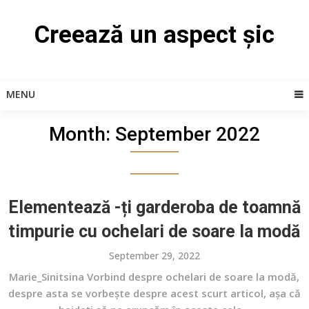
Skip
to
Creează un aspect șic
content
MENU
Month:
September 2022
Elementează -ți garderoba de toamnă
timpurie cu ochelari de soare la modă
September 29, 2022
Marie_Sinitsina Vorbind despre ochelari de soare la modă,
despre asta se vorbește despre acest scurt articol, așa că