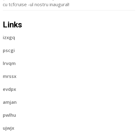
cu tcfcruise -ul nostru inaugural!
Links
izxgq
pscgi
lrvqm
mrssx
evdpx
amjan
pwlhu
ujwjx