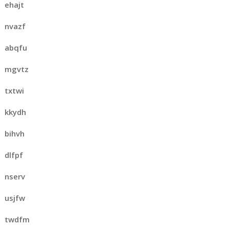
ehajt
nvazf
abqfu
mgvtz
txtwi
kkydh
bihvh
dlfpf
nserv
usjfw
twdfm