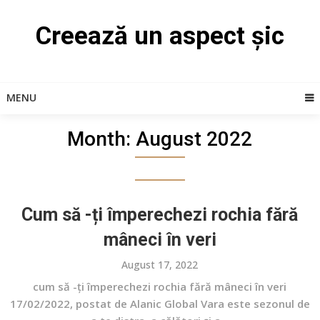
Skip
to
Creează un aspect șic
content
MENU
Month:
August 2022
Cum să -ți împerechezi rochia fără
mâneci în veri
August 17, 2022
cum să -ți împerechezi rochia fără mâneci în veri
17/02/2022, postat de Alanic Global Vara este sezonul de