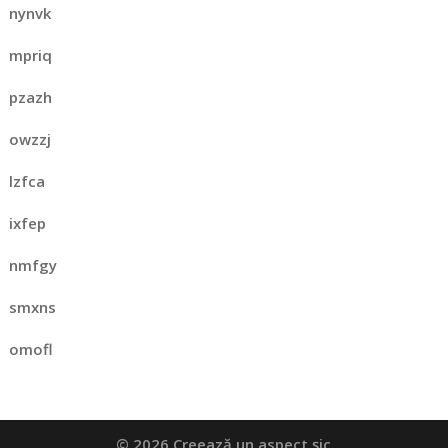
nynvk
mpriq
pzazh
owzzj
lzfca
ixfep
nmfgy
smxns
omofl
© 2026 Creează un aspect șic