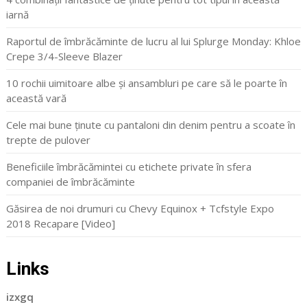
iarnă
Raportul de îmbrăcăminte de lucru al lui Splurge Monday: Khloe
Crepe 3/4-Sleeve Blazer
10 rochii uimitoare albe și ansambluri pe care să le poarte în
această vară
Cele mai bune ținute cu pantaloni din denim pentru a scoate în
trepte de pulover
Beneficiile îmbrăcămintei cu etichete private în sfera
companiei de îmbrăcăminte
Găsirea de noi drumuri cu Chevy Equinox + Tcfstyle Expo
2018 Recapare [Video]
Links
izxgq