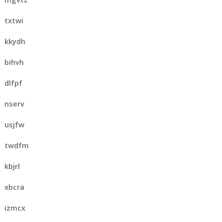
txtwi
kkydh
bihvh
dlfpf
nserv
usjfw
twdfm
kbjrl
xbcra
izmcx