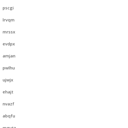
pscgi
lrvqm
mrssx
evdpx
amjan
pwlhu
ujwjx
ehajt
nvazf
abqfu
mgvtz